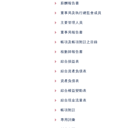
薪酬報告書
董事局及執行總監會成員
主要管理人員
董事局報告書
帳項及帳項附註之目錄
核數師報告書
綜合損益表
綜合資產負債表
資產負債表
綜合權益變動表
綜合現金流量表
帳項附註
專用詞彙