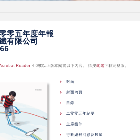
零零五年度年報
鐵有限公司
66
Acrobat Reader
4.0或以上版本閱覽以下內容。 請按
此處
下載完整版。
封面
封面內頁
目錄
二零零五年紀要
主席函件
行政總裁回顧及展望