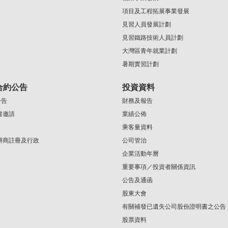
項目及工程拓展事業發展
見習人員發展計劃
見習鐵路技術人員計劃
大灣區青年就業計劃
暑期實習計劃
合約公告
投資資料
公告
財務及報告
書邀請
業績公佈
乘客量資料
辦商註冊及行政
公司管治
企業活動年曆
重要事項／投資者關係資訊
公告及通函
股東大會
有關補發已遺失公司股份證明書之公告
股票資料