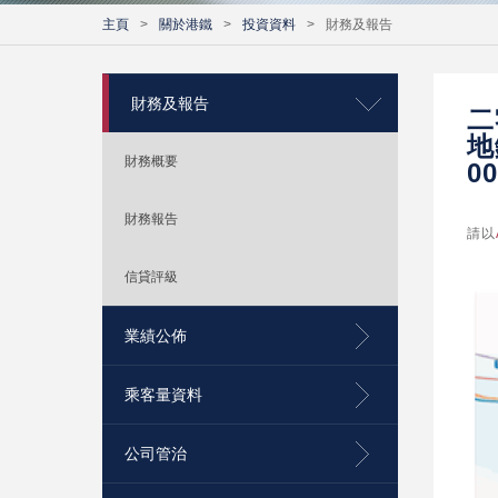
主頁
>
關於港鐵
>
投資資料
>
財務及報告
財務及報告
二
地
財務概要
00
財務報告
請以
信貸評級
業績公佈
乘客量資料
公司管治