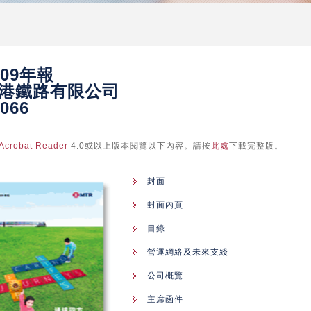
009年報
港鐵路有限公司
066
Acrobat Reader
4.0或以上版本閱覽以下內容。請按
此處
下載完整版。
封面
封面內頁
目錄
營運網絡及未來支綫
公司概覽
主席函件