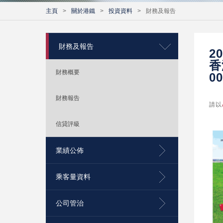
主頁
>
關於港鐵
>
投資資料
>
財務及報告
財務及報告
2
香
財務概要
00
財務報告
請以
信貸評級
業績公佈
乘客量資料
公司管治