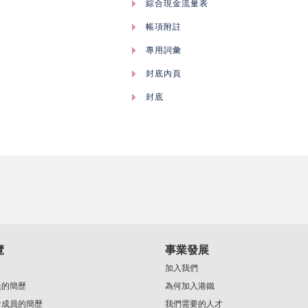
綜合現金流量表
帳項附註
專用詞彙
封底內頁
封底
覽
事業發展
加入我們
員的簡歷
為何加入港鐵
會成員的簡歷
我們需要的人才