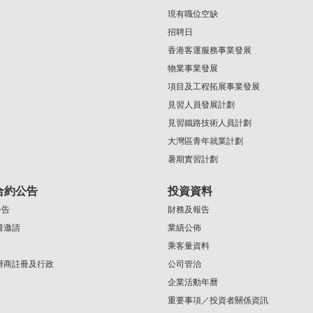
現有職位空缺
招聘日
香港客運服務事業發展
物業事業發展
項目及工程拓展事業發展
見習人員發展計劃
見習鐵路技術人員計劃
大灣區青年就業計劃
暑期實習計劃
合約公告
投資資料
公告
財務及報告
書邀請
業績公佈
乘客量資料
辦商註冊及行政
公司管治
企業活動年曆
重要事項／投資者關係資訊