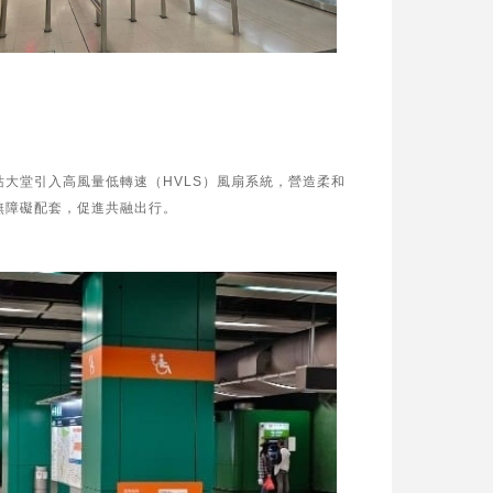
大堂引入高風量低轉速（HVLS）風扇系統，營造柔和
無障礙配套，促進共融出行。