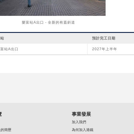
樂富站A出口 - 全新的有蓋斜道
車站
預計完工日期
樂富站A出口
2027年上半年
覽
事業發展
加入我們
員的簡歷
為何加入港鐵