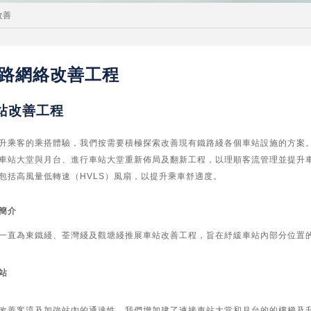
改善
路網絡改善工程
站改善工程
升乘客的乘搭體驗，我們按需要積極探索改善現有鐵路綫各個車站設施的方案
車站大堂與月台、進行車站大堂重新佈局及翻新工程，以理順客流管理並提升
包括高風量低轉速（HVLS）風扇，以提升乘車舒適度。
簡介
一直為東鐵綫、荃灣綫及觀塘綫推展車站改善工程，旨在紓緩車站內部分位置
站
改善客流及加強站內的通達性，我們增加建了連接車站大堂和月台的的樓梯及