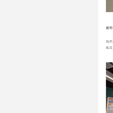
葵芳
我們
氣流