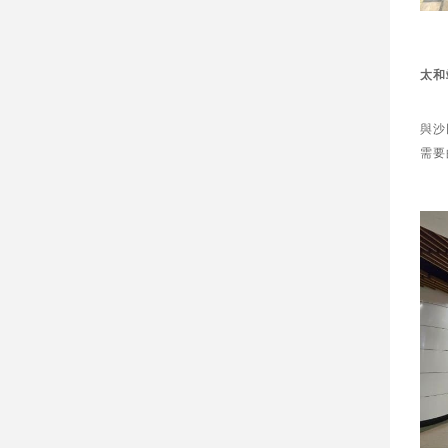
太和
與沙
需要