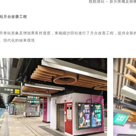
觀觀塘站 – 新升降機及閘
站月台改善工程
升車站形象及增強乘客舒適度，東鐵綫沙田站進行了月台改善工程，提供全新
、現代化的候車環境