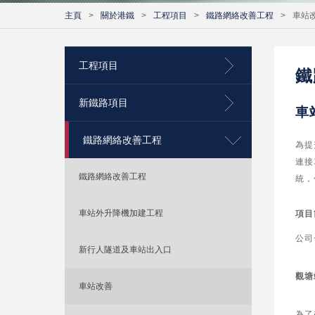
主頁
>
關於港鐵
>
工程項目
>
鐵路網絡改善工程
>
車站
工程項目
鐵
新鐵路項目
車
鐵路網絡改善工程
為提
連接
鐵路網絡改善工程
統，
車站外升降機加建工程
項目
公司
新行人隧道及車站出入口
觀塘
車站改善
為了