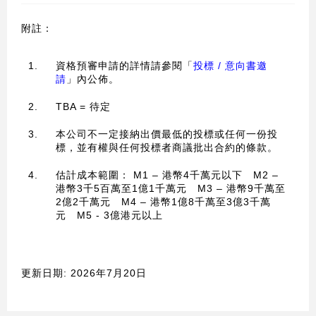
附註：
1.
資格預審申請的詳情請參閱「
投標 / 意向書邀
請
」內公佈。
2.
TBA = 待定
3.
本公司不一定接納出價最低的投標或任何一份投
標，並有權與任何投標者商議批出合約的條款。
4.
估計成本範圍： M1 – 港幣4千萬元以下 M2 –
港幣3千5百萬至1億1千萬元 M3 – 港幣9千萬至
2億2千萬元 M4 – 港幣1億8千萬至3億3千萬
元 M5 - 3億港元以上
更新日期: 2026年7月20日