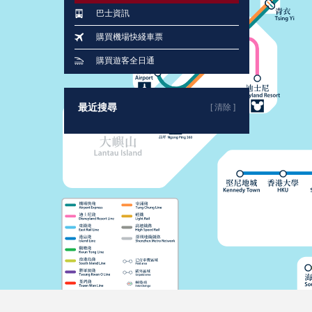
巴士資訊
購買機場快綫車票
購買遊客全日通
最近搜尋
[ 清除 ]