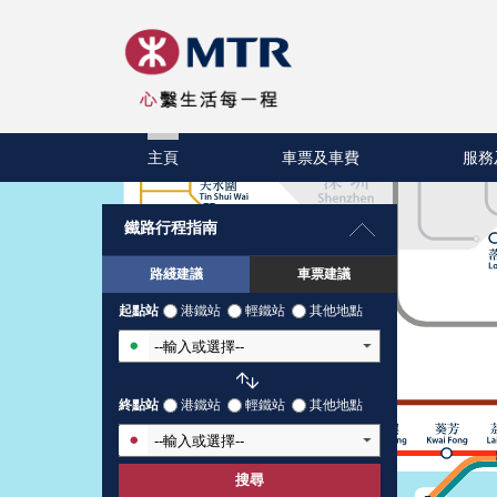
主頁
車票及車費
服務
鐵路行程指南
路綫建議
車票建議
起點站
港鐵站
輕鐵站
其他地點
輸入起點站
終點站
港鐵站
輕鐵站
其他地點
輸入終點站
搜尋