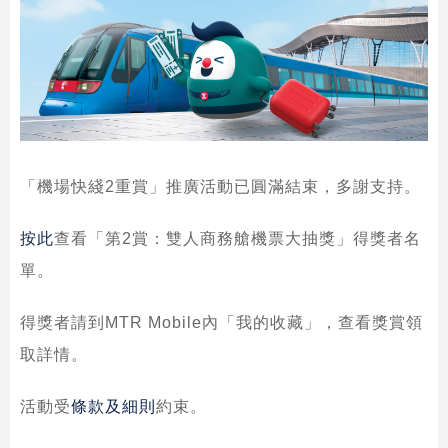
「機場快綫2重賞」推廣活動已圓滿結束，多謝支持。
按此
查看「第2賞：雙人商務艙機票大抽獎」得獎者名
單。
得獎者請到MTR Mobile內「我的收藏」，查看獎賞領
取詳情。
活動受
條款及細則
約束。