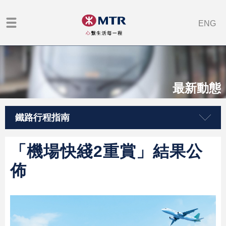
ENG
最新動態
鐵路行程指南
「機場快綫2重賞」結果公
佈