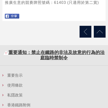
推廣生意的競賽牌照號碼：61403 (只適用於第二賞)
跳
至
內
容
的
開
重要通知：禁止在鐵路的非法及故意的行為的法
始
庭臨時禁制令
重要告示
使用條款
私隱政策
香港鐵路附例