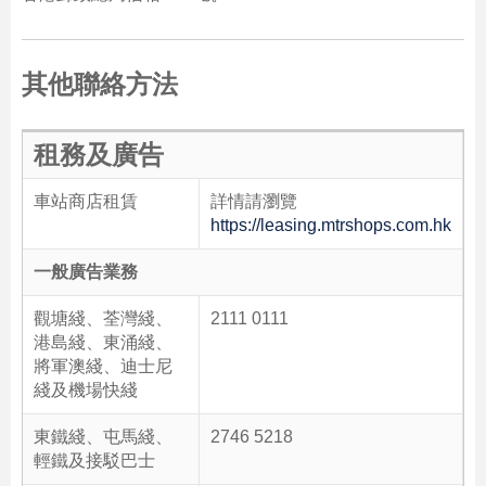
其他聯絡方法
租務及廣告
車站商店租賃
詳情請瀏覽
https://leasing.mtrshops.com.hk
一般廣告業務
觀塘綫、荃灣綫、
2111 0111
港島綫、東涌綫、
將軍澳綫、迪士尼
綫及機場快綫
東鐵綫、屯馬綫、
2746 5218
輕鐵及接駁巴士