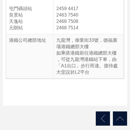
屯門碼頭站
2459 4417
良景站
2463 7540
天逸站
2468 7508
元朗站
2468 7514
港鐵公司總部地址
九龍灣，偉業街33號，德福廣
場港鐵總部大樓
如乘搭港鐵前往港鐵總部大樓
，可從九龍灣港鐵站下車，由
「A1出口」步行而達。接待處
大堂設於L2平台