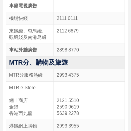
車廂電視廣告
機場快綫
2111 0111
東鐵綫、屯馬綫、
2112 6879
觀塘綫及南港島綫
車站外牆廣告
2898 8770
MTR分、購物及旅遊
MTR分服務熱綫
2993 4375
MTR e-Store
網上商店
2121 5510
金鐘
2590 9619
香港西九龍
5639 2278
港鐵網上購物
2993 3955