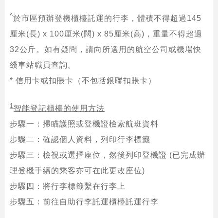
^
於市區預辦登機櫃檯託運的行李，體積不得超過145
厘米(長) x 100厘米(闊) x 85厘米(高)，重量不得超過
32公斤。如有疑問，請向所選用的航空公司或機場快
綫車站職員查詢。
* 信用卡或扣賬卡（不包括銀聯扣賬卡）
1
智能登記櫃檯的使用方法
步驟一：掃瞄護照或登機證檢索航班資料
步驟二：確認個人資料，列印行李標籤
步驟三：檢視或選擇座位，然後列印登機證 (已完成辦
理登機手續的乘客亦可在此更改座位)
步驟四：將行李標籤繫在行李上
步驟五：前往自助行李託運櫃檯託運行李