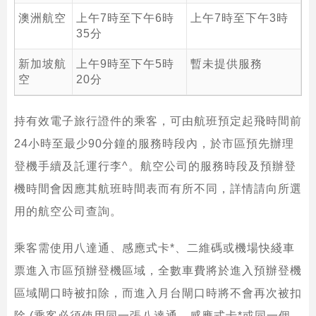
澳洲航空
上午7時至下午6時
上午7時至下午3時
35分
跳
新加坡航
上午9時至下午5時
暫未提供服務
至
空
20分
內
容
持有效電子旅行證件的乘客，可由航班預定起飛時間前
的
開
24小時至最少90分鐘的服務時段內，於市區預先辦理
始
登機手續及託運行李^。航空公司的服務時段及預辦登
機時間會因應其航班時間表而有所不同，詳情請向所選
用的航空公司查詢。
乘客需使用八達通、感應式卡*、二維碼或機場快綫車
票進入市區預辦登機區域，全數車費將於進入預辦登機
區域閘口時被扣除，而進入月台閘口時將不會再次被扣
除 (乘客必須使用同一張八達通、感應式卡*或同一個