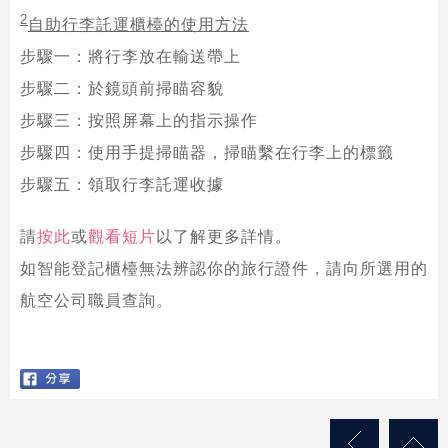
2
自助行李託運櫃檯的使用方法
步驟一：將行李放在輸送帶上
步驟二：於鏡頭前掃瞄容貌
步驟三：按照屏幕上的指示操作
步驟四：使用手提掃瞄器，掃瞄繫在行李上的標籤
步驟五：領取行李託運收據
請
按此
或
觀看短片
以了解更多詳情。
如智能登記櫃檯無法辨認你的旅行證件，請向所選用的
航空公司職員查詢。