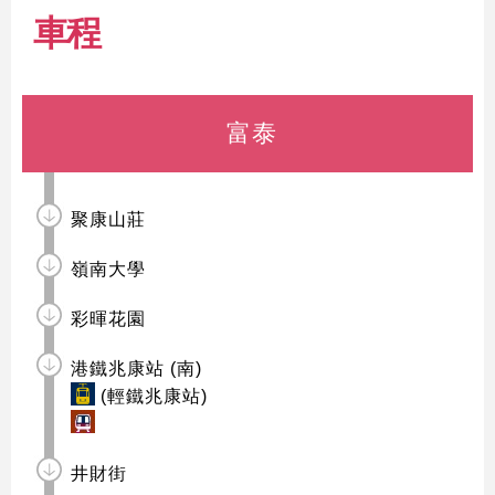
車程
富泰
聚康山莊
嶺南大學
彩暉花園
港鐵兆康站 (南)
(輕鐵兆康站)
井財街