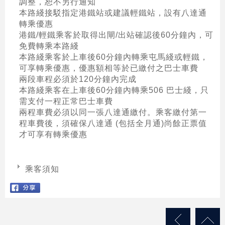
調整，恕不另行通知
本路綫接駁指定港鐵站或建議輕鐵站，設有八達通
轉乘優惠
港鐵/輕鐵乘客於取得出閘/出站確認後60分鐘內，可
免費轉乘本路綫
本路綫乘客於上車後60分鐘內轉乘屯馬綫或輕鐵，
可享轉乘優惠，優惠額相等於已繳付之巴士車費
兩段車程必須於120分鐘內完成
本路綫乘客在上車後60分鐘內轉乘506 巴士綫，只
需支付一程正常巴士車費
兩程車費必須以同一張八達通繳付。乘客繳付第一
程車費後，須確保八達通 (包括全月通)尚餘正票值
才可享有轉乘優惠
乘客須知