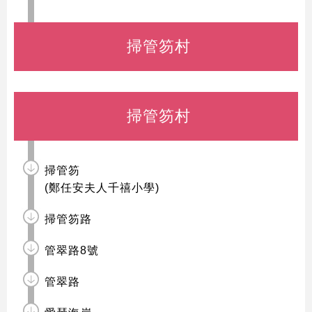
掃管笏村
掃管笏村
掃管笏
(鄭任安夫人千禧小學)
掃管笏路
管翠路8號
管翠路