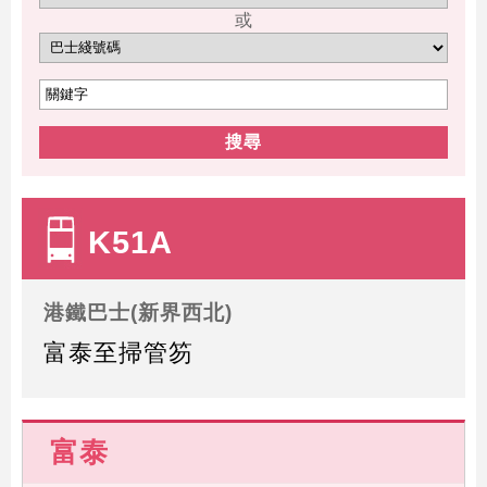
或
搜尋
K51A
港鐵巴士(新界西北)
富泰至掃管笏
富泰