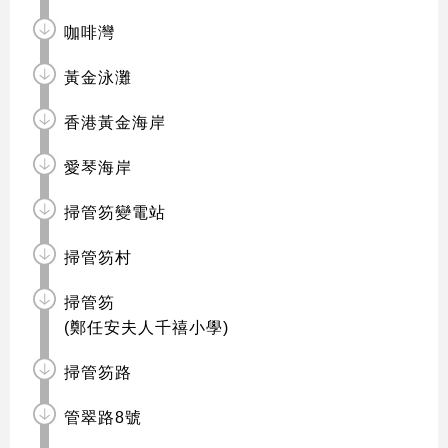
咖啡灣
黃金泳灘
香港黃金海岸
愛琴海岸
掃管笏變電站
掃管笏村
掃管笏
(鄭任安夫人千禧小學)
掃管笏路
管翠路8號