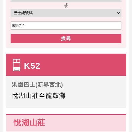
或
搜尋
K52
港鐵巴士(新界西北)
悅湖山莊至龍鼓灘
悅湖山莊