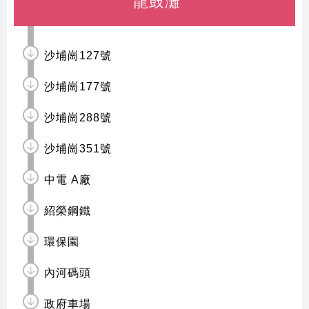
龍鼓灘
沙埔崗127號
沙埔崗177號
沙埔崗288號
沙埔崗351號
中電 A廠
紹榮鋼鐵
環保園
內河碼頭
政府車場