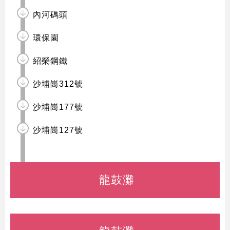
內河碼頭
環保園
紹榮鋼鐵
沙埔崗312號
沙埔崗177號
沙埔崗127號
龍鼓灘