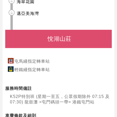
海翠花園
邁亞美海灣
悅湖山莊
屯馬綫指定轉車站
輕鐵綫指定轉車站
服務時間備註
K52P特別班 (星期一至五，公眾假期除外 07:15 及
07:30) 龍鼓灘 >屯門碼頭一帶> 港鐵屯門站
車費條款及細則