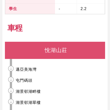
學生
-
2.2
車程
悅湖山莊
邁亞美海灣
屯門碼頭
湖景邨湖畔樓
湖景邨湖翠樓