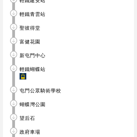
輕鐵建安站
輕鐵青雲站
聖彼得堂
富健花園
新屯門中心
輕鐵蝴蝶站
屯門公眾騎術學校
蝴蝶灣公園
望后石
政府車場