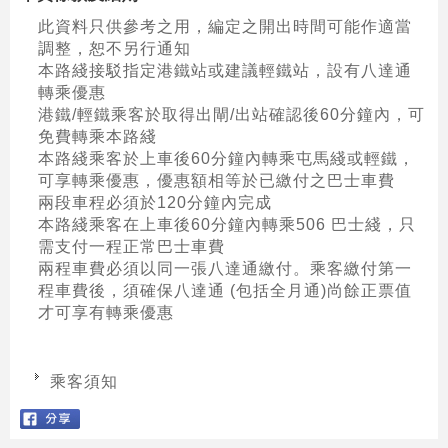
此資料只供參考之用，編定之開出時間可能作適當
調整，恕不另行通知
本路綫接駁指定港鐵站或建議輕鐵站，設有八達通
轉乘優惠
港鐵/輕鐵乘客於取得出閘/出站確認後60分鐘內，可
免費轉乘本路綫
本路綫乘客於上車後60分鐘內轉乘屯馬綫或輕鐵，
可享轉乘優惠，優惠額相等於已繳付之巴士車費
兩段車程必須於120分鐘內完成
本路綫乘客在上車後60分鐘內轉乘506 巴士綫，只
需支付一程正常巴士車費
兩程車費必須以同一張八達通繳付。乘客繳付第一
程車費後，須確保八達通 (包括全月通)尚餘正票值
才可享有轉乘優惠
乘客須知