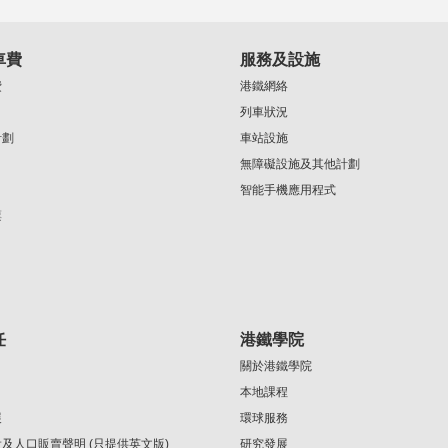
車費
服務及設施
費
港鐵網絡
列車狀況
計劃
車站設施
無障礙設施及其他計劃
智能手機應用程式
票
任
港鐵學院
關於港鐵學院
本地課程
展
環球服務
及人口販賣聲明 (只提供英文版)
研究發展