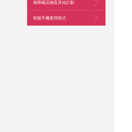
無障礙設施及其他計劃
智能手機應用程式
跳
至
內
容
的
開
始