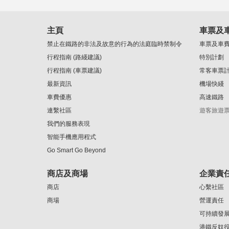
主頁
車票及
禁止在鐵路的非法及故意的行為的法庭臨時禁制令
車票及車
行程指南 (路綫建議)
特別計劃
行程指南 (車票建議)
常客車票
最新資訊
機場快綫
車費優惠
高速鐵路
連繫社區
遊客旅遊
我們的服務表現
智能手機應用程式
Go Smart Go Beyond
商店及商場
企業責
商店
心繫社區
商場
營運責任
可持續發
港鐵反奴役