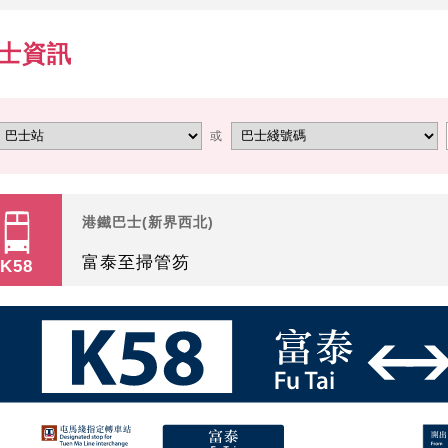
士資訊
或
港鐵巴士(新界西北)
富泰至掃管笏
K58