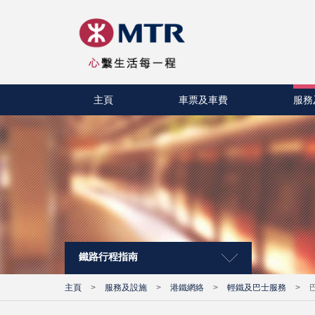
主頁
車票及車費
服務
鐵路行程指南
主頁
>
服務及設施
>
港鐵網絡
>
輕鐵及巴士服務
>