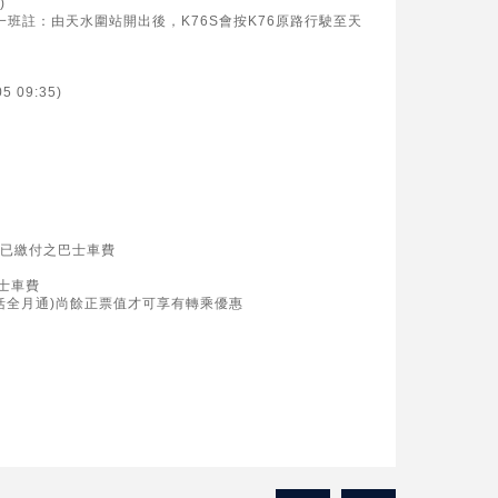
)
30分鐘一班註：由天水圍站開出後，K76S會按K76原路行駛至天
5 09:35)
於已繳付之巴士車費
巴士車費
括全月通)尚餘正票值才可享有轉乘優惠