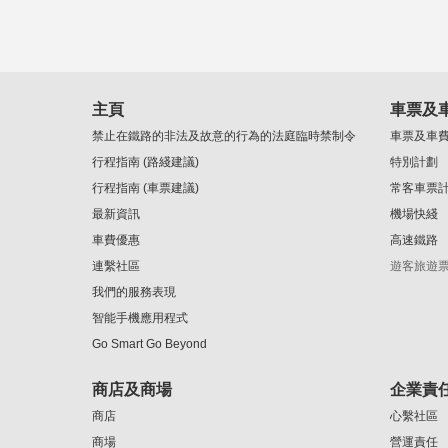
主頁
車票及
禁止在鐵路的非法及故意的行為的法庭臨時禁制令
車票及車
行程指南 (路綫建議)
特別計劃
行程指南 (車票建議)
常客車票
最新資訊
機場快綫
車費優惠
高速鐵路
連繫社區
遊客旅遊
我們的服務表現
智能手機應用程式
Go Smart Go Beyond
商店及商場
企業責
商店
心繫社區
商場
營運責任