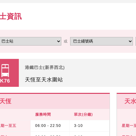
士資訊
或
港鐵巴士(新界西北)
天恆至天水圍站
K76
天恆
天
服務時間
班次(分鐘)
星期一至五
06:00 - 22:50
3-10
星期一