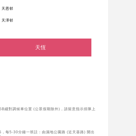
天恩邨
天澤邨
天恆
265B綫對調候車位置 (公眾假期除外)，請留意指示排隊上
9:35，每5-30分鐘一班註：由濕地公園路 (近天葵路) 開出