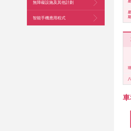
無障礙設施及其他計劃
智能手機應用程式
跳
至
內
容
的
開
始
車