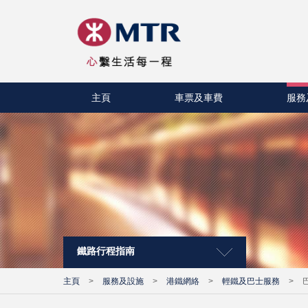
主頁
車票及車費
服務
鐵路行程指南
主頁
>
服務及設施
>
港鐵網絡
>
輕鐵及巴士服務
>