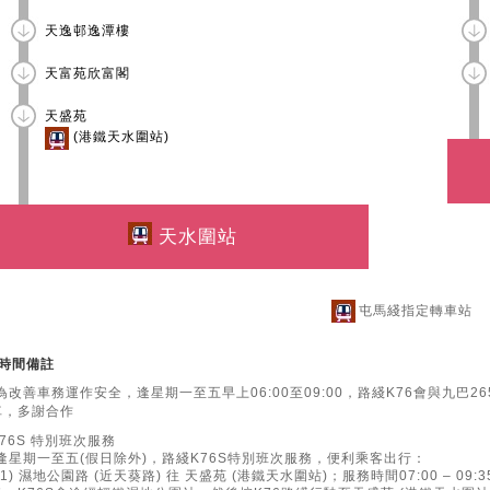
天逸邨逸潭樓
天富苑欣富閣
天盛苑
(港鐵天水圍站)
天水圍站
屯馬綫指定轉車站
時間備註
·為改善車務運作安全，逢星期一至五早上06:00至09:00，路綫K76會與九巴
車，多謝合作
K76S 特別班次服務
·逢星期一至五(假日除外)，路綫K76S特別班次服務，便利乘客出行：
(1) 濕地公園路 (近天葵路) 往 天盛苑 (港鐵天水圍站)；服務時間07:00 – 0