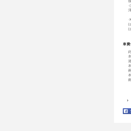
(
(
車費