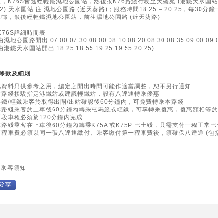
後，K76S會途經輕鐵濕地公園站，然後按K76路綫行駛至天盛苑 (港鐵天水圍站
·(2) 天水圍站 往 濕地公園路 (近天葵路)；服務時間18:25 – 20:25，每
澤邨，然後經輕鐵濕地公園站，前往濕地公園路 (近天葵路)
·K76S詳細時間表
由濕地公園路開出 07:00 07:30 08:00 08:10 08:20 08:30 08:35 09:00 09:0
由港鐵天水圍站開出 18:25 18:55 19:25 19:55 20:25)
條款及細則
此資料只供參考之用，編定之開出時間可能作適當調整，恕不另行通知
本路綫接駁指定港鐵站或建議輕鐵站，設有八達通轉乘優惠
港鐵/輕鐵乘客於取得出閘/出站確認後60分鐘內，可免費轉乘本路綫
本路綫乘客於上車後60分鐘內轉乘屯馬綫或輕鐵，可享轉乘優惠，優惠額相等
兩段車程必須於120分鐘內完成
本路綫乘客在上車後60分鐘內轉乘K75A 或K75P 巴士綫，只需支付一程正常
兩程車費必須以同一張八達通繳付。乘客繳付第一程車費後，須確保八達通 (包
乘客須知