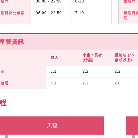
星期六
06:00 - 22:50
6-10
星期六
星期日及公眾假
06:00 - 22:50
7-10
星期日
期
期
車費資訊
小童 / 長者
樂悠咭 (65
成人
(特惠)
歲或以上)
現金
5.1
2.2
2.2
八達通
5.1
2.2
2.0
程
天恆