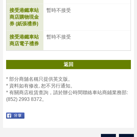
接受港鐵車站
暫時不接受
商店購物現金
券 (紙張禮券)
跳
至
接受港鐵車站
暫時不接受
內
商店電子禮券
容
的
開
返回
始
* 部分商舖名稱只提供英文版。
* 資料如有修改, 恕不另行通知。
* 有關商店租賃查詢，請於辦公時間聯絡車站商鋪業務部:
(852) 2993 8372。