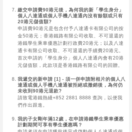
繳交申請費90港元後，為何我的新「學生身分」
個人八達通或個人手機八達通內沒有餘額或只有
20港元儲值額?
申請費90港元是包含付予八達通卡有限公司的按
金50港元；香港鐵路有限公司收取、不可退還的
港鐵學生乘車優惠計劃行政費20港元；以及八達
通卡有限公司收取、不可退還的手續費20港元。
首次申請的「學生身分」個人八達通內會有20港
元儲值額，此款項是香港鐵路有限公司的回贈。
我遞交的新申請 [1] - 須一併申請附相片的個人八
達通或個人手機八達通被拒絕或撤銷後，為何仍
未收到90港元退款?
請致電港鐵熱綫+852 2881 8888 查詢，以便我
們作出跟進。
我的子女剛年滿12歲，在申請港鐵學生乘車優惠
計劃期間可享有學生優惠嗎？
申請者須在申請獲批後完成啓動個人八達通或個