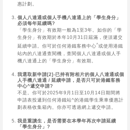
惠計劃。
個人八達通或個人手機八達通上的「學生身分」
必須每年延續嗎?
跳
「學生身分」有效期一般為1至3年。如你的「學
至
內
生身分」有效期於本年10月31日屆滿，便須遞交
容
^
延續申請。你可於任何港鐵客務中心
或使用港鐵
的
站內的八達通查閱機，查閱個人八達通或個人手
開
機八達通上的「學生身分」有效期。
始
我選取新申請[2]-已持有附相片的個人八達通或個
人手機八達通 / 延續申請，是否只可於港鐵客務
中心^遞交申請?
不是。你可於2025年9月1日至10月14日期間將
申請表投遞到任何港鐵站^的港鐵學生乘車優惠計
劃表格收集箱內。你亦可透過網上遞交申請。
我是重讀生，是否需要在本學年再次申請延續
「學生身分」?