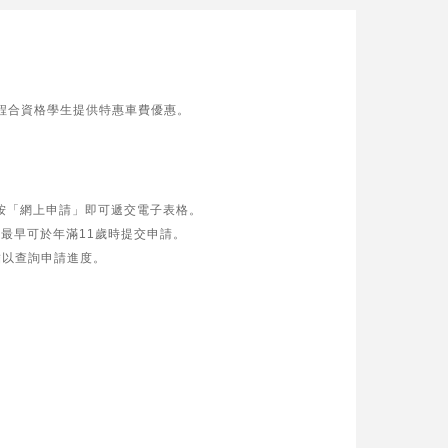
課程合資格學生提供特惠車費優惠。
按「網上申請」即可遞交電子表格。
 最早可於年滿11歲時提交申請。
結以查詢申請進度。