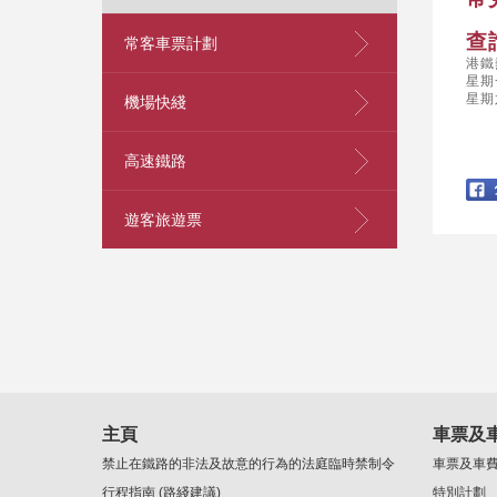
查
常客車票計劃
港鐵
星期
跳
星期
機場快綫
至
內
容
高速鐵路
的
開
始
遊客旅遊票
主頁
車票及
禁止在鐵路的非法及故意的行為的法庭臨時禁制令
車票及車
行程指南 (路綫建議)
特別計劃