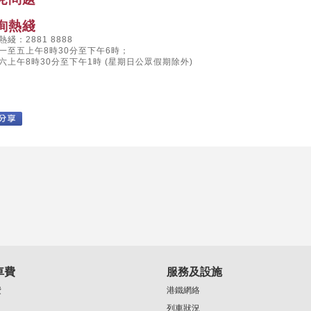
詢熱綫
熱綫：2881 8888
一至五上午8時30分至下午6時；
六上午8時30分至下午1時 (星期日公眾假期除外)
車費
服務及設施
費
港鐵網絡
列車狀況