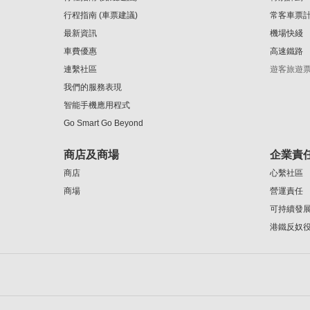
行程指南 (車票建議)
常客車票
最新資訊
機場快綫
車費優惠
高速鐵路
連繫社區
遊客旅遊
我們的服務表現
智能手機應用程式
Go Smart Go Beyond
商店及商場
企業責
商店
心繫社區
商場
營運責任
可持續發
港鐵反奴役