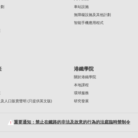
計劃
車站設施
無障礙設施及其他計劃
智能手機應用程式
票
任
港鐵學院
關於港鐵學院
本地課程
展
環球服務
及人口販賣聲明 (只提供英文版)
研究發展
重要通知：禁止在鐵路的非法及故意的行為的法庭臨時禁制令