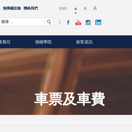
料
無障礙設施
聯絡我們
ENG
業責任
港鐵學院
旅客資訊
車票及車費