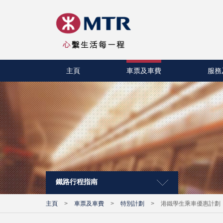
主頁
車票及車費
服務
鐵路行程指南
主頁
>
車票及車費
>
特別計劃
>
港鐵學生乘車優惠計劃