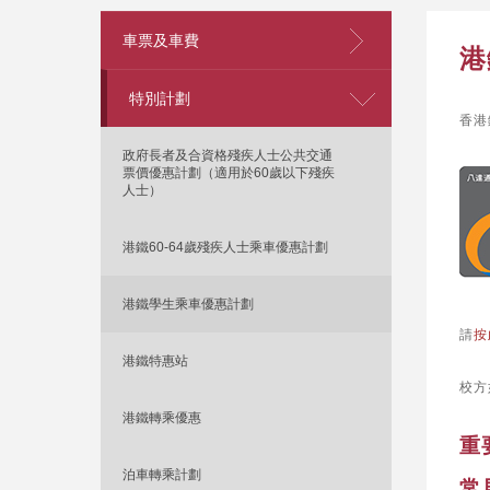
車票及車費
港
特別計劃
香港
政府長者及合資格殘疾人士公共交通
票價優惠計劃（適用於60歲以下殘疾
人士）
港鐵60-64歲殘疾人士乘車優惠計劃
港鐵學生乘車優惠計劃
請
按
港鐵特惠站
校方
港鐵轉乘優惠
重
泊車轉乘計劃
常