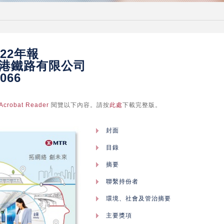
022年報
港鐵路有限公司
066
Acrobat Reader
閱覽以下內容。請按
此處
下載完整版。
封面
目錄
摘要
聯繫持份者
環境、社會及管治摘要
主要獎項