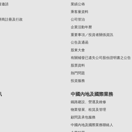
書邀請
業績公佈
乘客量資料
辦商註冊及行政
公司管治
企業活動年曆
重要事項／投資者關係資訊
公告及通函
股東大會
有關補發已遺失公司股份證明書之公告
股票資料
熱門問題
投資服務
訊
中國內地及國際業務
鐵路建設、營運及維修
物業發展、租賃及管理
顧問及承包服務
中國內地及國際業務聯絡人