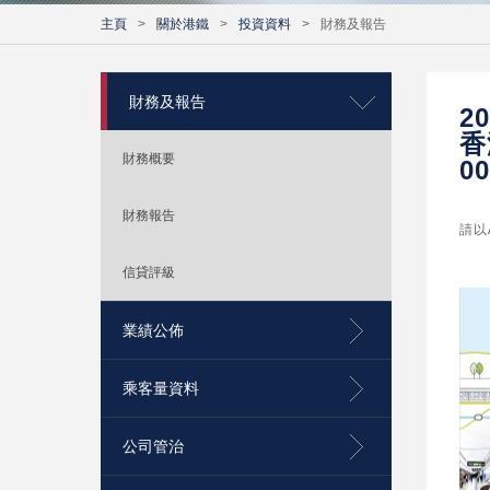
主頁
>
關於港鐵
>
投資資料
>
財務及報告
財務及報告
2
香
財務概要
00
財務報告
請以
信貸評級
業績公佈
乘客量資料
公司管治