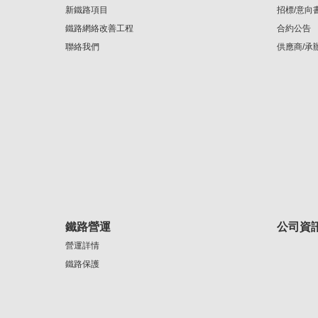
新鐵路項目
招標/意向
鐵路網絡改善工程
合約公告
聯絡我們
供應商/承
鐵路營運
公司資
營運詳情
鐵路保護