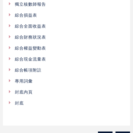
獨立核數師報告
綜合損益表
綜合全面收益表
綜合財務狀況表
綜合權益變動表
綜合現金流量表
綜合帳項附註
專用詞彙
封底內頁
封底