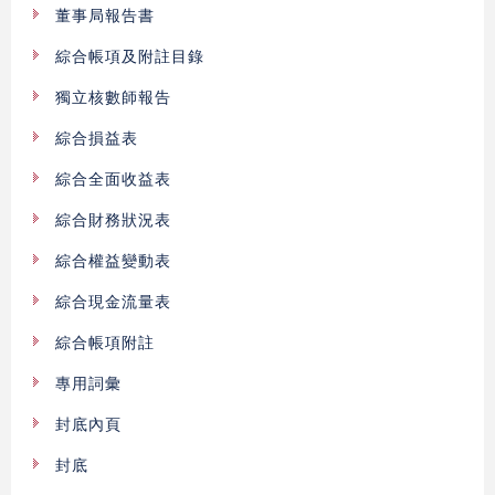
董事局報告書
綜合帳項及附註目錄
獨立核數師報告
綜合損益表
綜合全面收益表
綜合財務狀況表
綜合權益變動表
綜合現金流量表
綜合帳項附註
專用詞彙
封底內頁
封底