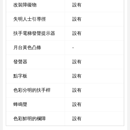
改裝障礙物
設有
失明人士引導徑
設有
扶手電梯發聲提示器
設有
月台黃色凸條
-
發聲器
設有
點字板
設有
色彩分明的扶手桿
設有
蜂鳴聲
設有
色彩鮮明的欄障
設有