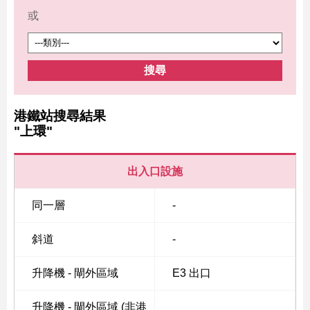
或
搜尋
港鐵站搜尋結果
"上環"
出入口設施
同一層
-
斜道
-
升降機 - 閘外區域
E3 出口
升降機 - 閘外區域 (非港