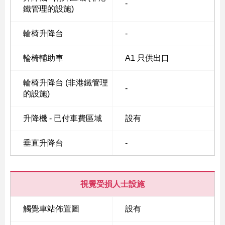
-
鐵管理的設施)
輪椅升降台
-
Skip
to
輪椅輔助車
A1 只供出口
Content
輪椅升降台 (非港鐵管理
-
的設施)
升降機 - 已付車費區域
設有
垂直升降台
-
視覺受損人士設施
觸覺車站佈置圖
設有