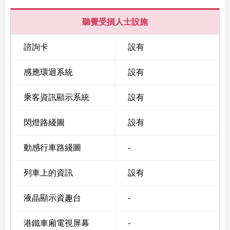
聽覺受損人士設施
諮詢卡
設有
感應環迴系統
設有
乘客資訊顯示系統
設有
閃燈路綫圖
設有
動感行車路綫圖
-
列車上的資訊
設有
液晶顯示資趣台
-
港鐵車廂電視屏幕
-