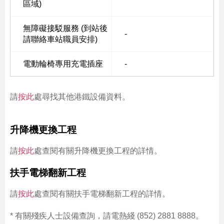
區域)
無障礙接駁服務 (到站後
-
請聯絡車站職員安排)
電動輪椅專用充電插座
-
請
按此
處尋找其他港鐵設備資料。
升降機更換工程
請
按此
處查閱有關升降機更換工程的詳情。
扶手電梯翻新工程
請
按此
處查閱有關扶手電梯翻新工程的詳情。
* 有關殘疾人士設備查詢，請電熱綫 (852) 2881 8888。