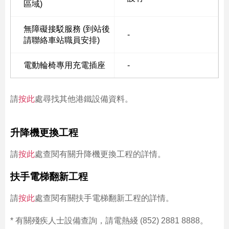
區域)
無障礙接駁服務 (到站後
-
請聯絡車站職員安排)
電動輪椅專用充電插座
-
請
按此
處尋找其他港鐵設備資料。
升降機更換工程
請
按此
處查閱有關升降機更換工程的詳情。
扶手電梯翻新工程
請
按此
處查閱有關扶手電梯翻新工程的詳情。
* 有關殘疾人士設備查詢，請電熱綫 (852) 2881 8888。