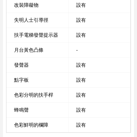
改裝障礙物
設有
失明人士引導徑
設有
扶手電梯發聲提示器
設有
月台黃色凸條
-
發聲器
設有
點字板
設有
色彩分明的扶手桿
設有
蜂鳴聲
設有
色彩鮮明的欄障
設有