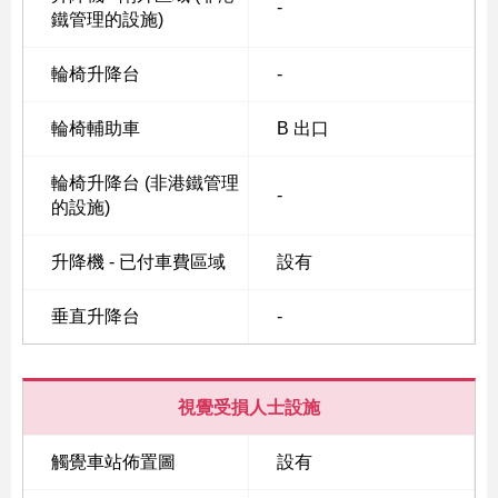
-
鐵管理的設施)
輪椅升降台
-
Skip
to
輪椅輔助車
B 出口
Content
輪椅升降台 (非港鐵管理
-
的設施)
升降機 - 已付車費區域
設有
垂直升降台
-
視覺受損人士設施
觸覺車站佈置圖
設有