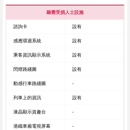
聽覺受損人士設施
諮詢卡
設有
感應環迴系統
設有
乘客資訊顯示系統
設有
閃燈路綫圖
設有
動感行車路綫圖
-
列車上的資訊
設有
液晶顯示資趣台
-
港鐵車廂電視屏幕
-