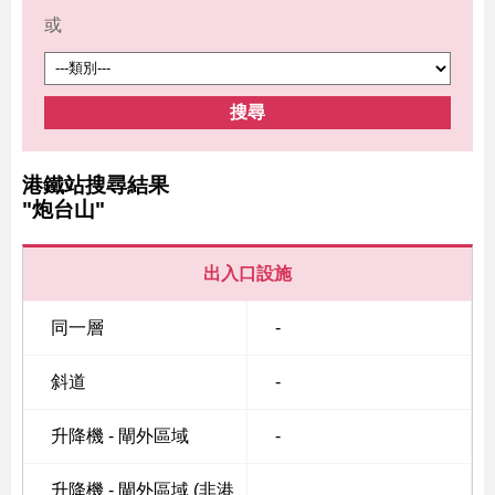
或
搜尋
港鐵站搜尋結果
"炮台山"
出入口設施
同一層
-
斜道
-
升降機 - 閘外區域
-
升降機 - 閘外區域 (非港