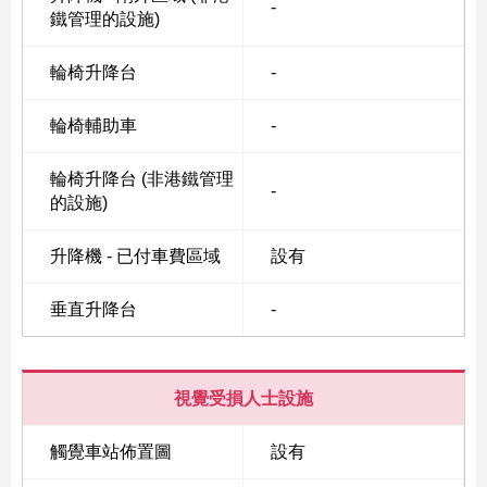
-
鐵管理的設施)
輪椅升降台
-
Skip
to
輪椅輔助車
-
Content
輪椅升降台 (非港鐵管理
-
的設施)
升降機 - 已付車費區域
設有
垂直升降台
-
視覺受損人士設施
觸覺車站佈置圖
設有