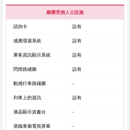
聽覺受損人士設施
諮詢卡
設有
感應環迴系統
設有
乘客資訊顯示系統
設有
閃燈路綫圖
設有
動感行車路綫圖
-
列車上的資訊
設有
液晶顯示資趣台
-
港鐵車廂電視屏幕
-