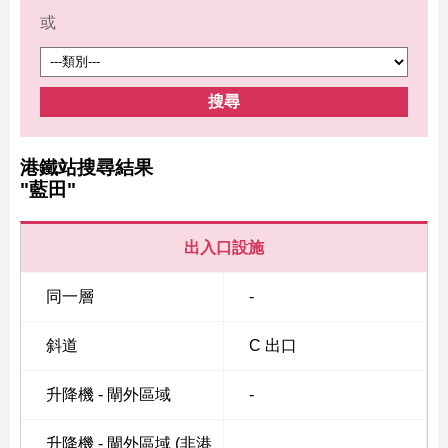
或
搜尋
港鐵站搜尋結果
"藍田"
出入口設施
同一層
-
斜道
C 出口
升降機 - 閘外區域
-
升降機 - 閘外區域 (非港