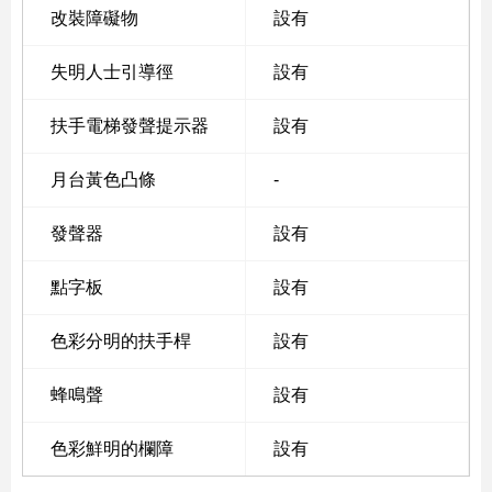
改裝障礙物
設有
失明人士引導徑
設有
扶手電梯發聲提示器
設有
月台黃色凸條
-
發聲器
設有
點字板
設有
色彩分明的扶手桿
設有
蜂鳴聲
設有
色彩鮮明的欄障
設有