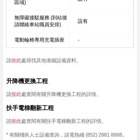
區域)
無障礙接駁服務 (到站後
設有
請聯絡車站職員安排)
電動輪椅專用充電插座
-
請
按此
處尋找其他港鐵設備資料。
升降機更換工程
請
按此
處查閱有關升降機更換工程的詳情。
扶手電梯翻新工程
請
按此
處查閱有關扶手電梯翻新工程的詳情。
* 有關殘疾人士設備查詢，請電熱綫 (852) 2881 8888。