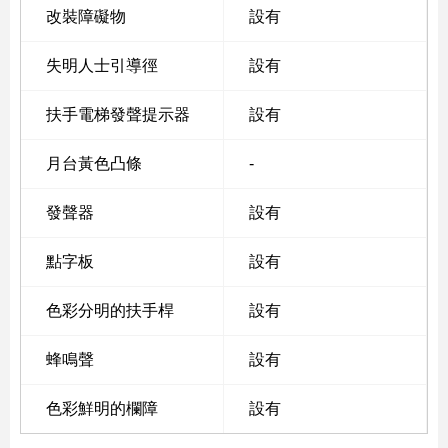
改裝障礙物
設有
失明人士引導徑
設有
扶手電梯發聲提示器
設有
月台黃色凸條
-
發聲器
設有
點字板
設有
色彩分明的扶手桿
設有
蜂鳴聲
設有
色彩鮮明的欄障
設有