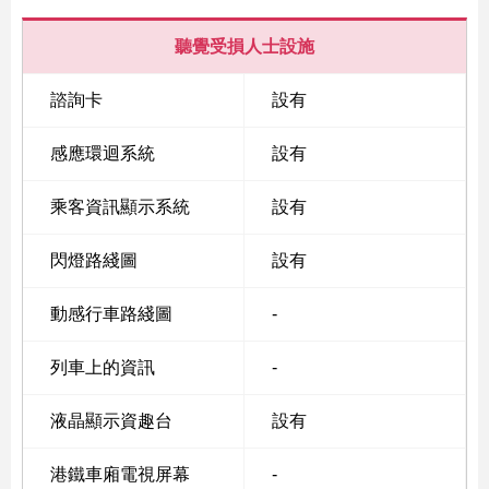
聽覺受損人士設施
諮詢卡
設有
感應環迴系統
設有
乘客資訊顯示系統
設有
閃燈路綫圖
設有
動感行車路綫圖
-
列車上的資訊
-
液晶顯示資趣台
設有
港鐵車廂電視屏幕
-