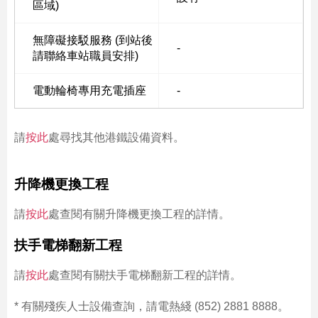
區域)
無障礙接駁服務 (到站後
-
請聯絡車站職員安排)
電動輪椅專用充電插座
-
請
按此
處尋找其他港鐵設備資料。
升降機更換工程
請
按此
處查閱有關升降機更換工程的詳情。
扶手電梯翻新工程
請
按此
處查閱有關扶手電梯翻新工程的詳情。
* 有關殘疾人士設備查詢，請電熱綫 (852) 2881 8888。