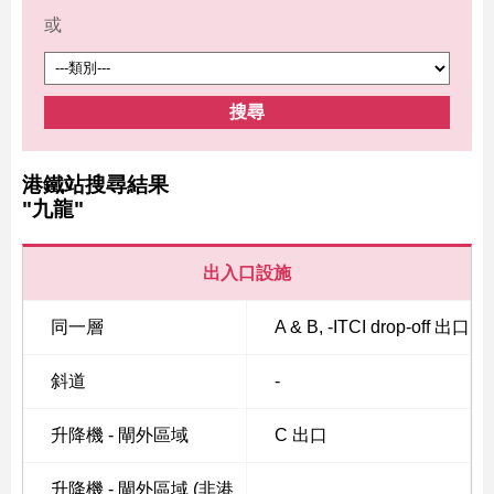
或
搜尋
港鐵站搜尋結果
"九龍"
出入口設施
同一層
A & B, -ITCI drop-off 出口
斜道
-
升降機 - 閘外區域
C 出口
升降機 - 閘外區域 (非港