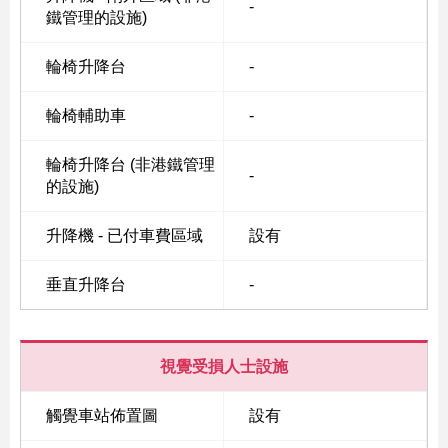
-
鐵管理的設施)
輪椅升降台
-
Skip
to
輪椅輔助車
-
Content
輪椅升降台 (非港鐵管理
-
的設施)
升降機 - 已付車費區域
設有
垂直升降台
-
視覺受損人士設施
觸覺車站佈置圖
設有