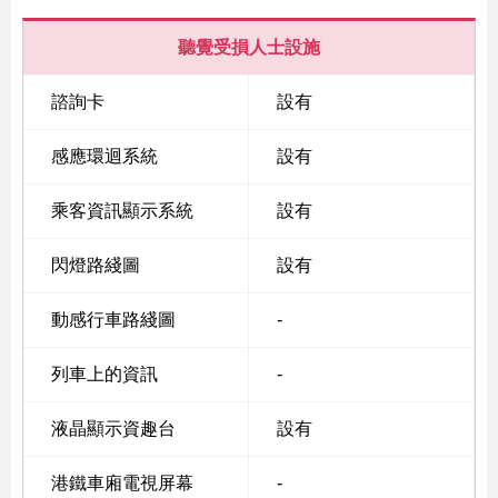
聽覺受損人士設施
諮詢卡
設有
感應環迴系統
設有
乘客資訊顯示系統
設有
閃燈路綫圖
設有
動感行車路綫圖
-
列車上的資訊
-
液晶顯示資趣台
設有
港鐵車廂電視屏幕
-