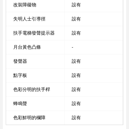
改裝障礙物
設有
失明人士引導徑
設有
扶手電梯發聲提示器
設有
月台黃色凸條
-
發聲器
設有
點字板
設有
色彩分明的扶手桿
設有
蜂鳴聲
設有
色彩鮮明的欄障
設有