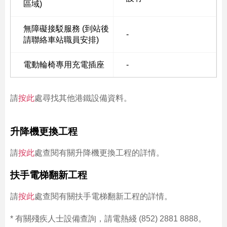
區域)
無障礙接駁服務 (到站後
-
請聯絡車站職員安排)
電動輪椅專用充電插座
-
請
按此
處尋找其他港鐵設備資料。
升降機更換工程
請
按此
處查閱有關升降機更換工程的詳情。
扶手電梯翻新工程
請
按此
處查閱有關扶手電梯翻新工程的詳情。
* 有關殘疾人士設備查詢，請電熱綫 (852) 2881 8888。