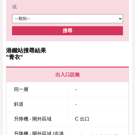
或
搜尋
港鐵站搜尋結果
"青衣"
出入口設施
同一層
-
斜道
-
升降機 - 閘外區域
C 出口
升降機 - 閘外區域 (非港