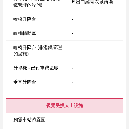
E 出口經青衣城商場
鐵管理的設施)
輪椅升降台
-
Skip
to
輪椅輔助車
-
Content
輪椅升降台 (非港鐵管理
-
的設施)
升降機 - 已付車費區域
-
垂直升降台
-
視覺受損人士設施
觸覺車站佈置圖
-