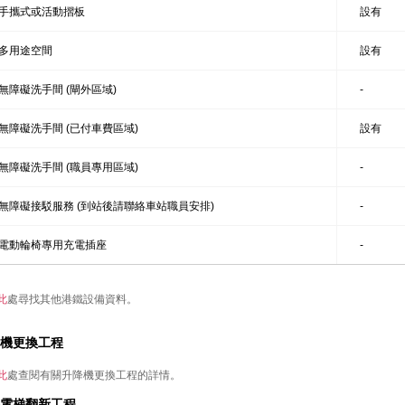
手攜式或活動摺板
設有
多用途空間
設有
無障礙洗手間 (閘外區域)
-
無障礙洗手間 (已付車費區域)
設有
無障礙洗手間 (職員專用區域)
-
無障礙接駁服務 (到站後請聯絡車站職員安排)
-
電動輪椅專用充電插座
-
此
處尋找其他港鐵設備資料。
機更換工程
此
處查閱有關升降機更換工程的詳情。
電梯翻新工程