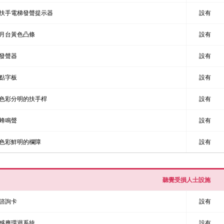
扶手電梯發聲提示器
設有
月台黃色凸條
設有
發聲器
設有
點字板
設有
色彩分明的扶手桿
設有
蜂鳴聲
設有
色彩鮮明的欄障
設有
聽覺受損人士設施
諮詢卡
設有
感應環迴系統
設有