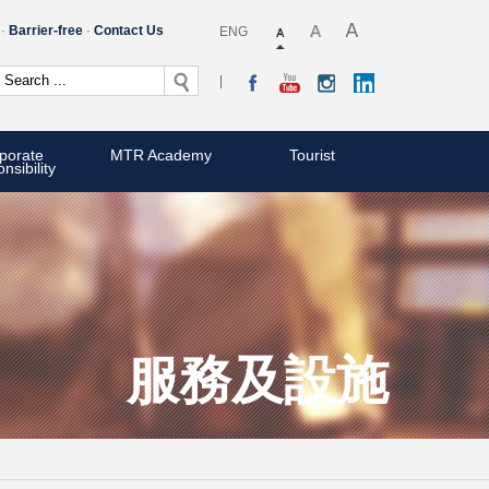
Barrier-free
Contact Us
ENG
porate
MTR Academy
Tourist
nsibility
服務及設施