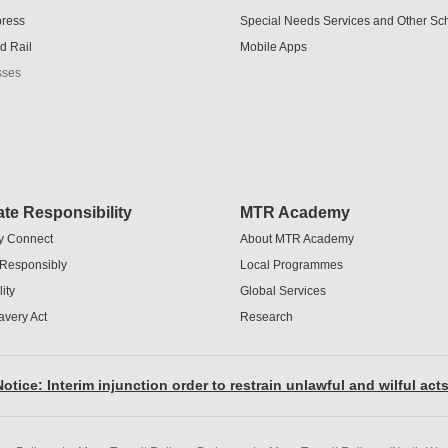
press
Special Needs Services and Other S
d Rail
Mobile Apps
sses
te Responsibility
MTR Academy
y Connect
About MTR Academy
 Responsibly
Local Programmes
ity
Global Services
avery Act
Research
otice: Interim injunction order to restrain unlawful and wilful act