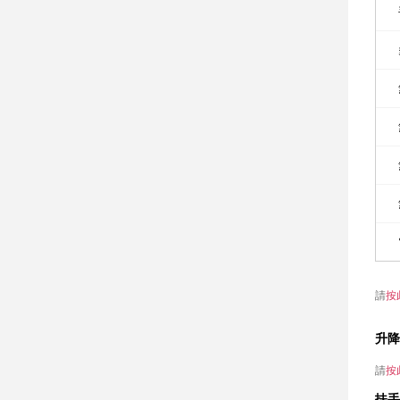
請
按
升降
請
按
扶手