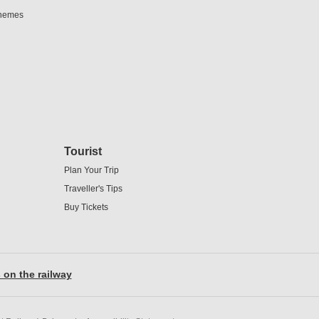
chemes
Tourist
Plan Your Trip
Traveller's Tips
Buy Tickets
s on the railway