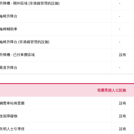
升降機 - 閘外區域 (非港鐵管理的設施)
-
輪椅升降台
-
輪椅輔助車
-
輪椅升降台 (非港鐵管理的設施)
-
升降機 - 已付車費區域
設有
垂直升降台
-
視覺受損人士設施
觸覺車站佈置圖
設有
改裝障礙物
設有
失明人士引導徑
設有