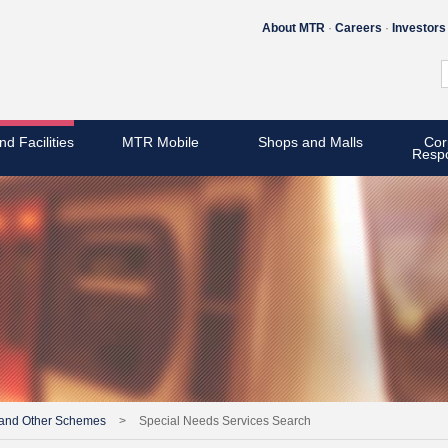
About MTR
Careers
Investors
nd Facilities
MTR Mobile
Shops and Malls
Cor
Respo
 and Other Schemes
>
Special Needs Services Search