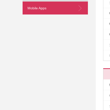
Mobile Apps
Skip
to
Content