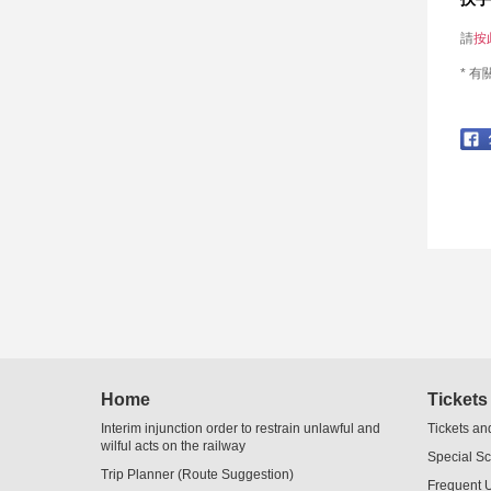
請
按
* 有
Home
Tickets
Interim injunction order to restrain unlawful and
Tickets an
wilful acts on the railway
Special S
Trip Planner (Route Suggestion)
Frequent 