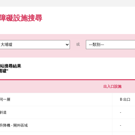
障礙設施搜尋
或
站搜尋結果
埔墟"
出入口設施
同一層
B 出口
斜道
-
升降機 - 閘外區域
-