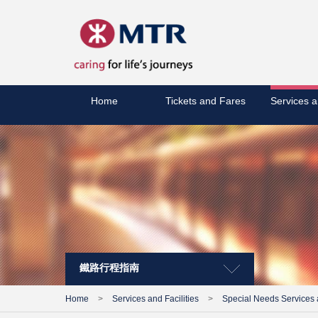
Home
Tickets and Fares
Services a
鐵路行程指南
Home
>
Services and Facilities
>
Special Needs Services