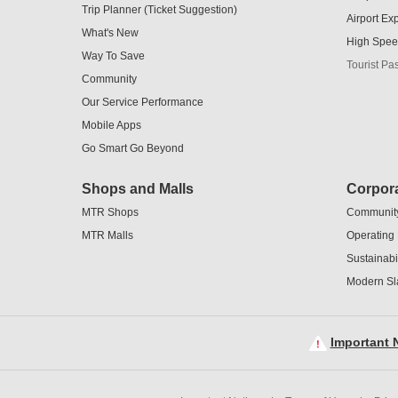
Trip Planner (Ticket Suggestion)
Airport Ex
What's New
High Spee
Way To Save
Tourist Pa
Community
Our Service Performance
Mobile Apps
Go Smart Go Beyond
Shops and Malls
Corpora
MTR Shops
Communit
MTR Malls
Operating
Sustainabil
Modern Sl
Important N