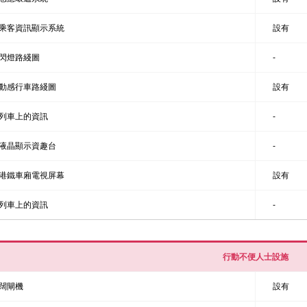
乘客資訊顯示系統
設有
閃燈路綫圖
-
動感行車路綫圖
設有
列車上的資訊
-
液晶顯示資趣台
-
港鐵車廂電視屏幕
設有
列車上的資訊
-
行動不便人士設施
闊閘機
設有