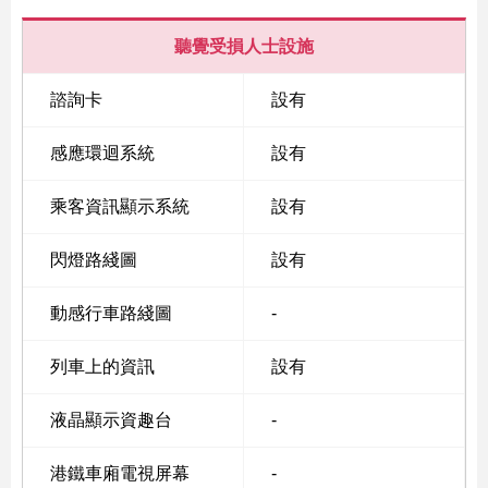
聽覺受損人士設施
諮詢卡
設有
感應環迴系統
設有
乘客資訊顯示系統
設有
閃燈路綫圖
設有
動感行車路綫圖
-
列車上的資訊
設有
液晶顯示資趣台
-
港鐵車廂電視屏幕
-