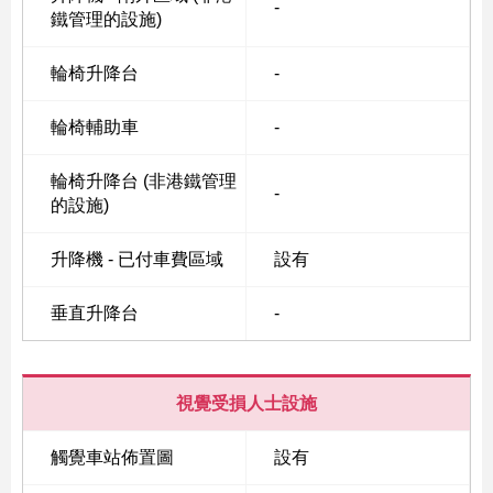
-
鐵管理的設施)
輪椅升降台
-
Skip
to
輪椅輔助車
-
Content
輪椅升降台 (非港鐵管理
-
的設施)
升降機 - 已付車費區域
設有
垂直升降台
-
視覺受損人士設施
觸覺車站佈置圖
設有