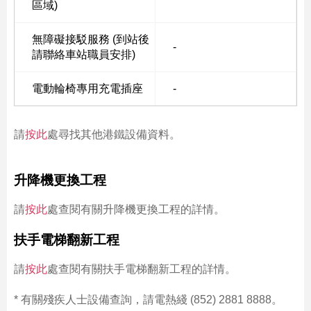
區域)
無障礙接駁服務 (到站後
-
請聯絡車站職員安排)
電動輪椅專用充電插座
-
請
按此
處尋找其他港鐵設備資料。
升降機更換工程
請
按此
處查閱有關升降機更換工程的詳情。
扶手電梯翻新工程
請
按此
處查閱有關扶手電梯翻新工程的詳情。
* 有關殘疾人士設備查詢，請電熱綫 (852) 2881 8888。