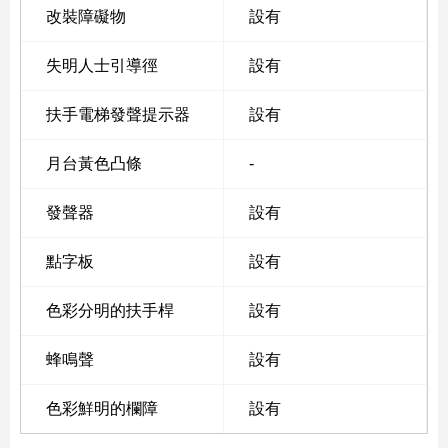
改裝障礙物
設有
失明人士引導徑
設有
扶手電梯發聲提示器
設有
月台黃色凸條
-
發聲器
設有
點字板
設有
色彩分明的扶手桿
設有
蜂鳴聲
設有
色彩鮮明的欄障
設有