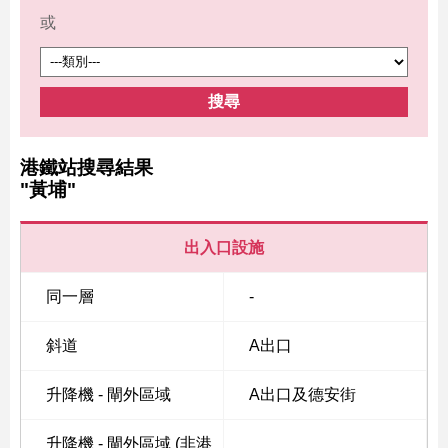
或
搜尋
港鐵站搜尋結果
"黃埔"
出入口設施
同一層
-
斜道
A出口
升降機 - 閘外區域
A出口及德安街
升降機 - 閘外區域 (非港