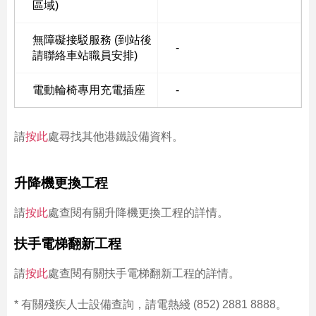
區域)
無障礙接駁服務 (到站後
-
請聯絡車站職員安排)
電動輪椅專用充電插座
-
請
按此
處尋找其他港鐵設備資料。
升降機更換工程
請
按此
處查閱有關升降機更換工程的詳情。
扶手電梯翻新工程
請
按此
處查閱有關扶手電梯翻新工程的詳情。
* 有關殘疾人士設備查詢，請電熱綫 (852) 2881 8888。