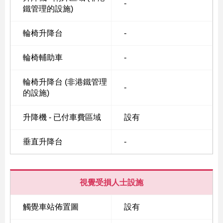
-
鐵管理的設施)
輪椅升降台
-
Skip
to
輪椅輔助車
-
Content
輪椅升降台 (非港鐵管理
-
的設施)
升降機 - 已付車費區域
設有
垂直升降台
-
視覺受損人士設施
觸覺車站佈置圖
設有