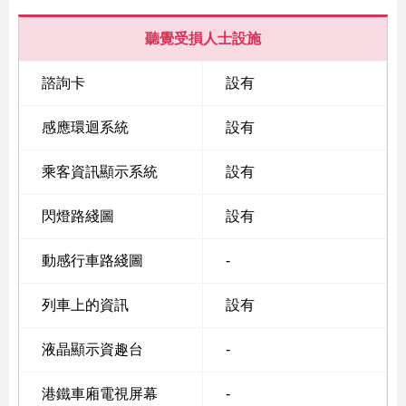
聽覺受損人士設施
諮詢卡
設有
感應環迴系統
設有
乘客資訊顯示系統
設有
閃燈路綫圖
設有
動感行車路綫圖
-
列車上的資訊
設有
液晶顯示資趣台
-
港鐵車廂電視屏幕
-