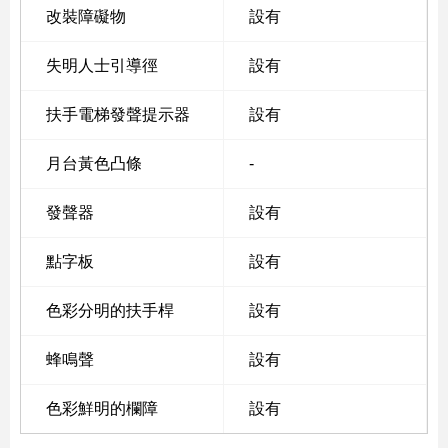
改裝障礙物
設有
失明人士引導徑
設有
扶手電梯發聲提示器
設有
月台黃色凸條
-
發聲器
設有
點字板
設有
色彩分明的扶手桿
設有
蜂鳴聲
設有
色彩鮮明的欄障
設有