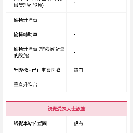
-
鐵管理的設施)
輪椅升降台
-
Skip
to
輪椅輔助車
-
Content
輪椅升降台 (非港鐵管理
-
的設施)
升降機 - 已付車費區域
設有
垂直升降台
-
視覺受損人士設施
觸覺車站佈置圖
設有