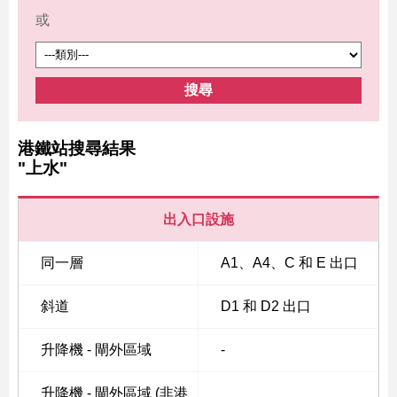
或
搜尋
港鐵站搜尋結果
"上水"
出入口設施
同一層
A1、A4、C 和 E 出口
斜道
D1 和 D2 出口
升降機 - 閘外區域
-
升降機 - 閘外區域 (非港