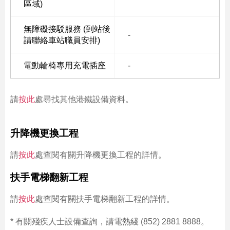
區域)
無障礙接駁服務 (到站後
-
請聯絡車站職員安排)
電動輪椅專用充電插座
-
請
按此
處尋找其他港鐵設備資料。
升降機更換工程
請
按此
處查閱有關升降機更換工程的詳情。
扶手電梯翻新工程
請
按此
處查閱有關扶手電梯翻新工程的詳情。
* 有關殘疾人士設備查詢，請電熱綫 (852) 2881 8888。