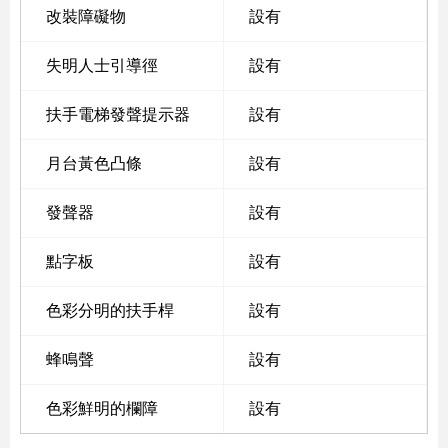
改裝障礙物
設有
失明人士引導徑
設有
扶手電梯發聲提示器
設有
月台黃色凸條
設有
發聲器
設有
點字板
設有
色彩分明的扶手桿
設有
蜂鳴聲
設有
色彩鮮明的欄障
設有