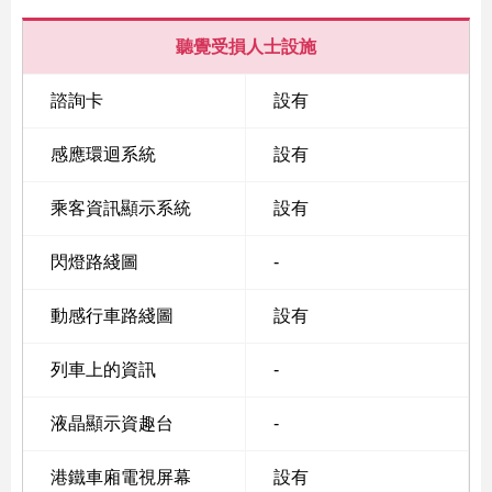
聽覺受損人士設施
諮詢卡
設有
感應環迴系統
設有
乘客資訊顯示系統
設有
閃燈路綫圖
-
動感行車路綫圖
設有
列車上的資訊
-
液晶顯示資趣台
-
港鐵車廂電視屏幕
設有